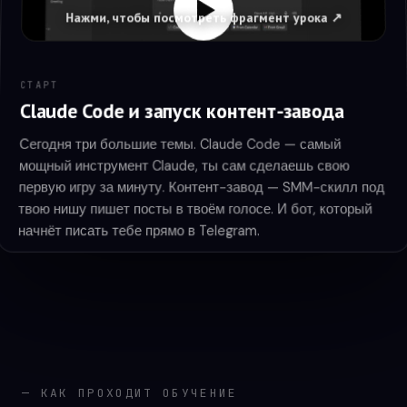
Нажми, чтобы посмотреть фрагмент урока ↗
СТАРТ
Claude Code и запуск контент-завода
Сегодня три большие темы. Claude Code — самый
мощный инструмент Claude, ты сам сделаешь свою
первую игру за минуту. Контент-завод — SMM-скилл под
твою нишу пишет посты в твоём голосе. И бот, который
начнёт писать тебе прямо в Telegram.
ТЕОРИЯ
Подключаем свои сервисы к Claude
(MCP)
MCP — коннекторы, через которые Claude получает
доступ к твоим реальным данным: календарю, почте,
— КАК ПРОХОДИТ ОБУЧЕНИЕ