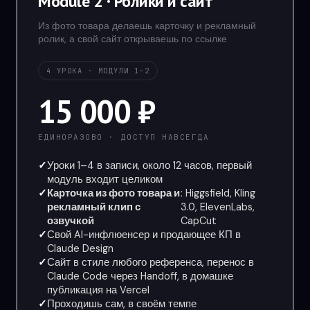
Module 2 · Ролики и сайт
Из фото товара делаешь карточку и рекламный
ролик, а свой сайт открываешь по ссылке
4 УРОКА · МОДУЛИ 1–2
15 000 ₽
ЕДИНОРАЗОВО · ДОСТУП НАВСЕГДА
Уроки 1–4 в записи, около 12 часов, первый
модуль входит целиком
Карточка из фото товара и
: Higgsfield, Kling
рекламный клип с
3.0, ElevenLabs,
озвучкой
CapCut
Свой AI-инфлюенсер и продающее КП в
Claude Design
Сайт в стиле любого референса, перенос в
Claude Code через Handoff, в домашке
публикация на Vercel
Проходишь сам, в своём темпе