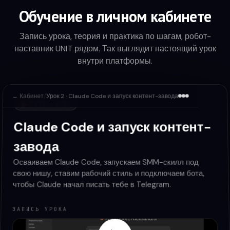
Обучение в личном кабинете
Запись урока, теория и практика по шагам, робот-
наставник UNIT рядом. Так выглядит настоящий урок
внутри платформы.
← Кабинет
/
Урок 2 · Claude Code и запуск контент-завода
CLAUDE CODE
Claude Code и запуск контент-
завода
Осваиваем Claude Code, запускаем SMM-скилл под
свою нишу, ставим рабочий стиль и подключаем бота,
чтобы Claude начал писать тебе в Telegram.
ЗАПИСЬ УРОКА