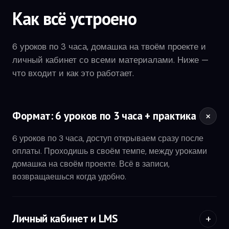
файлам. Customize → Connectors → подключи Calendar,
Как всё устроено
Gmail, Drive.
Хотя бы один коннектор должен реально отвечать
6 уроков по 3 часа, домашка на твоём проекте и
данными — это фундамент для ассистента и
личный кабинет со всеми материалами. Ниже —
автоматизаций.
что входит и как это работает.
ТЕОРИЯ
Формат: 6 уроков по 3 часа + практика
Плагины Claude — готовые сотрудники
под твои задачи
6 уроков по 3 часа, доступ открываем сразу после
оплаты. Проходишь в своём темпе, между уроками
Не коннекторы, а готовые роли: подключаешь — и Claude
домашка на своём проекте. Всё в записи,
думает как профильный специалист.
возвращаешься когда удобно.
Sales — продажи, звонки, follow-up, воронка
Finance — цифры, P&L, бюджеты, прогнозы
Marketing — контент и кампании, связка с SMM-скиллом
Личный кабинет и LMS
Operations, Legal, Productivity — под твою роль