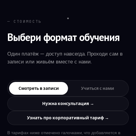
РАКТИКА · CODE
— СТОИМОСТЬ
Запускаем контент-завод: SMM-скилл
Выбери формат обучения
под нишу
Один платёж — доступ навсегда. Проходи сам в
Скачай SMM-скилл и установи в Claude Code
записи или живьём вместе с нами.
Подключи тренды через ScrapeCreators
Запусти скилл под свою нишу — посты в твоём
Смотреть в записи
Учиться с нами
голосе
Поставь на расписание — контент готовится сам
Нужна консультация →
Узнать про корпоративный тариф →
В тарифах ниже отмечено галочками, что добавляется в
РАКТИКА