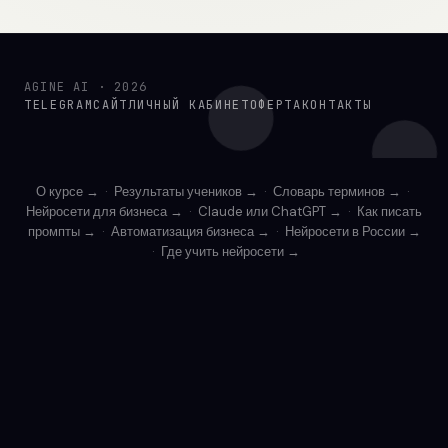
AGINE AI · 2026
TELEGRAM
САЙТ
ЛИЧНЫЙ КАБИНЕТ
ОФЕРТА
КОНТАКТЫ
О курсе →
·
Результаты учеников →
·
Словарь терминов →
·
Нейросети для бизнеса →
·
Claude или ChatGPT →
·
Как писать
промпты →
·
Автоматизация бизнеса →
·
Нейросети в России →
·
Где учить нейросети →